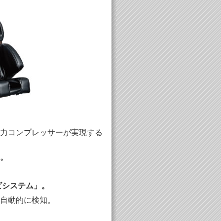
力コンプレッサーが実現する
。
。
ビシステム」。
自動的に検知。