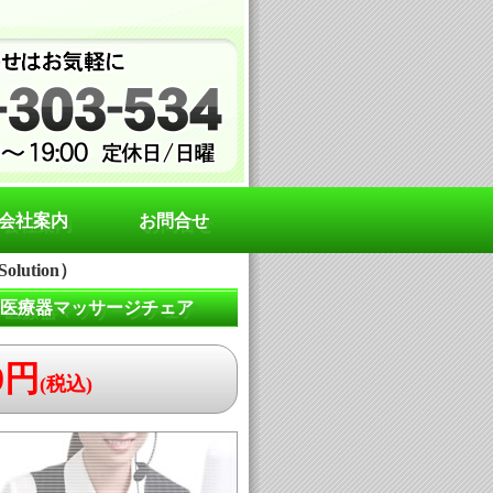
会社案内
お問合せ
lution）
 フジ医療器マッサージチェア
80円
(税込)