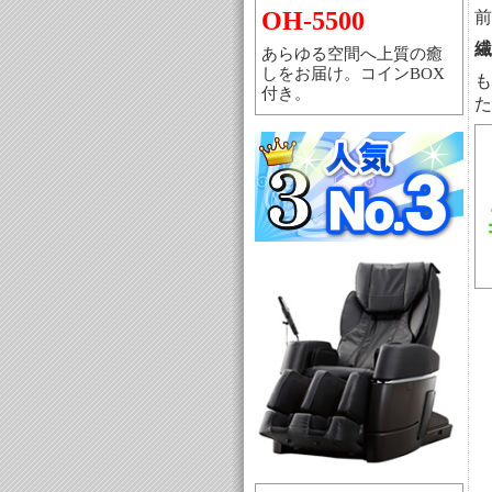
OH-5500
前
繊
あらゆる空間へ上質の癒
しをお届け。コインBOX
も
付き。
た