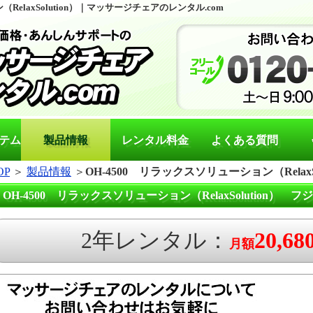
RelaxSolution）｜マッサージチェアのレンタル.com
テム
製品情報
レンタル料金
よくある質問
OP
＞
製品情報
＞
OH-4500 リラックスソリューション（RelaxSo
OH-4500 リラックスソリューション（RelaxSolution）
2年レンタル：
20,6
月額