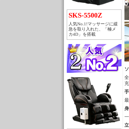
SKS-5500Z
人気No.1!マッサージに緩
急を取り入れた、「極メ
カ4D」を搭載
ソ
全
充
手
最
身
一
立